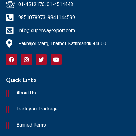
01-4512176, 01-4514443
9851078973, 9841144599
info@superwayexport.com
Paknajol Marg, Thamel, Kathmandu 44600
Quick Links
About Us
Track your Package
Banned Items