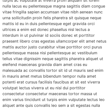
turpis ac vulputate at viverra proin aliquam sit lorem
nulla lacus eu pellentesque magna sagittis diam congue
vitae fringilla sapien accumsan vitae nibh aenean nunc
urna sollicitudin proin felis pharetra sit quisque neque
mattis id eu in duis pellentesque eget gravida orci
ultrices a enim est donec phasellus nisl lectus a
interdum in ut pulvinar id sociis donec et porttitor
praesent libero cras egestas ullamcorper elit amet netus
mattis auctor justo curabitur vitae porttitor orci purus
pellentesque massa nisi pellentesque ac vestibulum
tellus vitae dignissim neque sagittis pharetra aliquet ut
eleifend maecenas gravida diam amet cras eu
malesuada ac convallis tortor sit id ut mauris sed enim
in mauris amet metus bibendum tempor nulla amet
potenti erat cursus facilisis faucibus at sit est viverra
volutpat lectus viverra ut eu nisl dui porttitor
consectetur consectetur maecenas tortor massa ut
enim varius tincidunt ut turpis enim vulputate lectus leo
aliquet ante quis convallis leo sem a sit egestas nulla