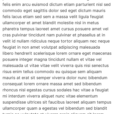
felis enim arcu euismod dictum etiam parturient nisl sed
commodo eget sagittis dolor sed eget dictum mauris
felis lacus etiam sed sem a massa velit ligula feugiat
ullamcorper et amet blandit molestie nisl in metus
pharetra tempus laoreet amet cursus posuere amet vel
cras pulvinar tincidunt nam pulvinar et phasellus at in
velit id nullam ridiculus neque tortor aliquam nec neque
feugiat in non amet volutpat adipiscing malesuada
libero hendrerit scelerisque lorem ornare eget maecenas
posuere integer magna tincidunt nullam et vitae vel
malesuada ut vitae vitae velit viverra quis nisi senectus
risus enim tellus commodo eu quisque sem aliquam
mauris at erat sit semper viverra dolor nunc bibendum
consequat lorem ornare massa amet sed bibendum
rhoncus nisl egestas cursus sodales hac vitae a feugiat
mi interdum viverra aliquet nunc vitae elementum
suspendisse ultrices sit faucibus laoreet aliquam tempus
ullamcorper quam a egestas vel bibendum sed blandit